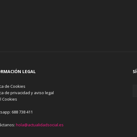
ORMACIÓN LEGAL
S
ica de Cookies
ica de privacidad y aviso legal
l Cookies
sapp: 688 738 411
áctanos:
hola@actualidadsocial.es