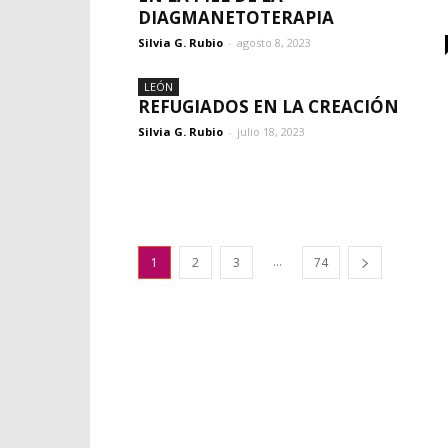
DIAGMANETOTERAPIA
Silvia G. Rubio
-
agosto 8, 2023
LEÓN
REFUGIADOS EN LA CREACIÓN
Silvia G. Rubio
-
julio 18, 2023
...
1
2
3
74