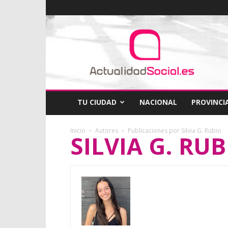
ActualidadSocial
TU CIUDAD
NACIONAL
PROVINCI
Inicio
Autores
Publicaciones por Silvia G. Rubio
SILVIA G. RU