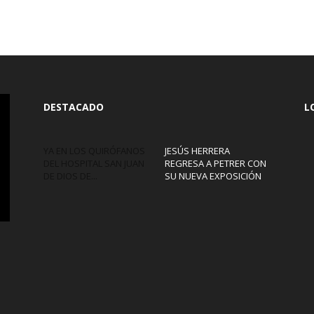
DESTACADO
L
YA EN LOS QUIRÓFANOS
JESÚS HERRERA
DEL HOSPITAL SAN JUAN
REGRESA A PETRER CON
DE DIOS DE...
SU NUEVA EXPOSICIÓN