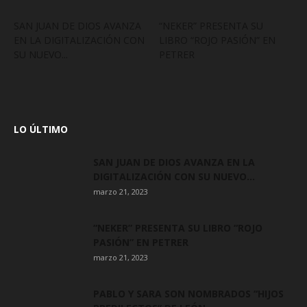
SAN JUAN DE DIOS AVANZA
“NEKER” PRESENTA SU
EN LA DIGITALIZACIÓN CON
LIBRO “ROJO PASIÓN” EN
SU NUEVO...
PETRER
LO ÚLTIMO
SAN JUAN DE DIOS AVANZA EN LA
DIGITALIZACIÓN CON SU NUEVO...
marzo 21, 2023
“NEKER” PRESENTA SU LIBRO “ROJO
PASIÓN” EN PETRER
marzo 21, 2023
PABLO Y SARA SON NOMBRADOS “HIJOS