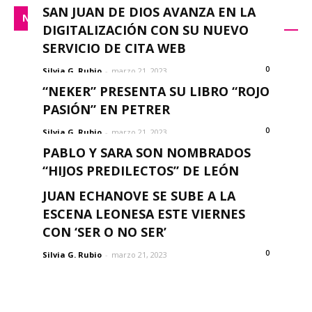
SAN JUAN DE DIOS AVANZA EN LA
NACIONAL
DIGITALIZACIÓN CON SU NUEVO
SERVICIO DE CITA WEB
0
Silvia G. Rubio
-
marzo 21, 2023
“NEKER” PRESENTA SU LIBRO “ROJO
PASIÓN” EN PETRER
0
Silvia G. Rubio
-
marzo 21, 2023
PABLO Y SARA SON NOMBRADOS
“HIJOS PREDILECTOS” DE LEÓN
0
JUAN ECHANOVE SE SUBE A LA
Silvia G. Rubio
-
marzo 21, 2023
ESCENA LEONESA ESTE VIERNES
CON ‘SER O NO SER’
0
Silvia G. Rubio
-
marzo 21, 2023