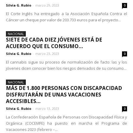
Silvia G. Rubio
-
marzo 29, 2023
0
El Corte Inglés ha entregado a la Asociación Española Contra el
Cáncer un cheque por valor de 203.733 euros para el proyecto...
NACIONAL
SIETE DE CADA DIEZ JÓVENES ESTÁ DE
ACUERDO QUE EL CONSUMO...
Silvia G. Rubio
-
marzo 23, 2023
0
El cannabis sigue su proceso de normalización de facto: las y los
jóvenes dicen conocer bien los riesgos derivados de su consumo...
NACIONAL
MÁS DE 1.800 PERSONAS CON DISCAPACIDAD
DISFRUTARÁN DE UNAS VACACIONES
ACCESIBLES...
Silvia G. Rubio
-
marzo 13, 2023
0
La Confederación Española de Personas con Discapacidad Física y
Orgánica (COCEMFE) ha puesto en marcha el Programa de
Vacaciones 2023 (febrero –...