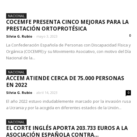
NACIONAL
COCEMFE PRESENTA CINCO MEJORAS PARA LA
PRESTACIÓN ORTOPROTÉSICA
0
Silvia G. Rubio
-
mayo 3, 2023
La Confederación Española de Personas con Discapacidad Física y
Orgánica (COCEMFE) y su Movimiento Asociativo, con motivo del Día
Nacional de la...
NACIONAL
ACCEM ATIENDE CERCA DE 75.000 PERSONAS
EN 2022
Silvia G. Rubio
-
abril 14, 2023
0
El año 2022 estuvo indudablemente marcado por la invasión rusa
a Ucrania y por la acogida en diferentes estados de la Unión...
NACIONAL
EL CORTE INGLÉS APORTA 203.733 EUROS A LA
ASOCIACIÓN ESPAÑOLA CONTRA...