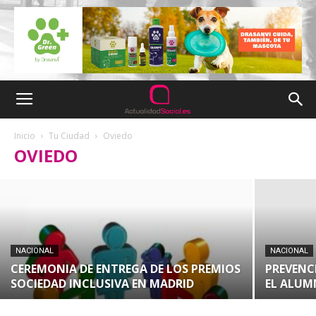
NACIONAL
COCEMFE CELEBRA UNA JORNADA
EN TOLEDO SOBRE INCLUSIÓN POR
COMPETENCIAS
Inicio
Tu Ciudad
Oviedo
OVIEDO
Silvia G. Rubio
-
junio 27, 2023
NACIONAL
NACIONAL
CEREMONIA DE ENTREGA DE LOS PREMIOS
PREVENC
SOCIEDAD INCLUSIVA EN MADRID
EL ALUM