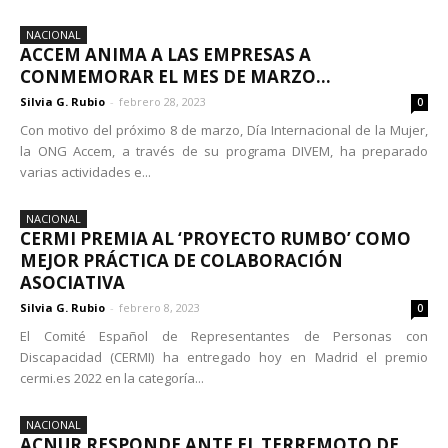
NACIONAL
ACCEM ANIMA A LAS EMPRESAS A
CONMEMORAR EL MES DE MARZO...
Silvia G. Rubio
-
febrero 28, 2023
0
Con motivo del próximo 8 de marzo, Día Internacional de la Mujer,
la ONG Accem, a través de su programa DIVEM, ha preparado
varias actividades e...
NACIONAL
CERMI PREMIA AL ‘PROYECTO RUMBO’ COMO
MEJOR PRÁCTICA DE COLABORACIÓN
ASOCIATIVA
Silvia G. Rubio
-
febrero 8, 2023
0
El Comité Español de Representantes de Personas con
Discapacidad (CERMI) ha entregado hoy en Madrid el premio
cermi.es 2022 en la categoría...
NACIONAL
ACNUR RESPONDE ANTE EL TERREMOTO DE