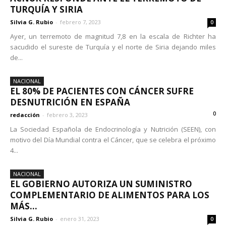
TURQUÍA Y SIRIA
Silvia G. Rubio
-
febrero 7, 2023
0
Ayer, un terremoto de magnitud 7,8 en la escala de Richter ha
sacudido el sureste de Turquía y el norte de Siria dejando miles
de...
NACIONAL
EL 80% DE PACIENTES CON CÁNCER SUFRE
DESNUTRICIÓN EN ESPAÑA
0
redacción
-
febrero 3, 2023
La Sociedad Española de Endocrinología y Nutrición (SEEN), con
motivo del Día Mundial contra el Cáncer, que se celebra el próximo
4...
NACIONAL
EL GOBIERNO AUTORIZA UN SUMINISTRO
COMPLEMENTARIO DE ALIMENTOS PARA LOS
MÁS...
Silvia G. Rubio
-
enero 31, 2023
0