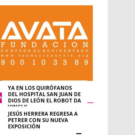
YA EN LOS QUIRÓFANOS
DEL HOSPITAL SAN JUAN DE
NACIONAL
DIOS DE LEÓN EL ROBOT DA
VINCI X
JESÚS HERRERA REGRESA A
0
redacción
-
septiembre 14, 2023
PETRER CON SU NUEVA
EXPOSICIÓN