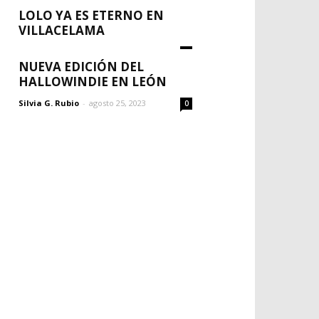
Silvia G. Rubio
-
agosto 30, 2023
0
LOLO YA ES ETERNO EN
VILLACELAMA
Silvia G. Rubio
-
agosto 30, 2023
0
NUEVA EDICIÓN DEL
HALLOWINDIE EN LEÓN
Silvia G. Rubio
-
agosto 25, 2023
0