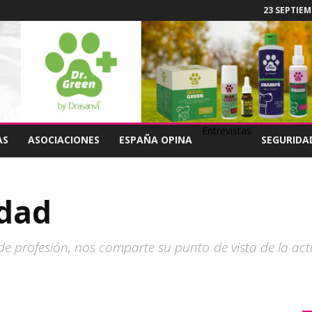
23 SEPTIEM
Entrevistas
AS
ASOCIACIONES
ESPAÑA OPINA
SEGURIDA
ldad
de profesión, nos comparte su punto de vista de la act