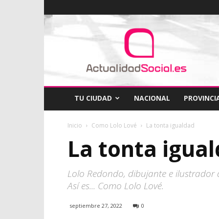
ActualidadSocial
TU CIUDAD
NACIONAL
PROVINCI
Inicio
Como Lolo Lové
La tonta igualdad
La tonta igua
Lolo Redondo, dibujante e ilustrador 
Así es... Como Lolo Lové.
septiembre 27, 2022
0