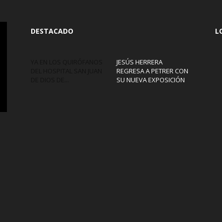
DESTACADO
L
YA EN LOS QUIRÓFANOS
JESÚS HERRERA
DEL HOSPITAL SAN JUAN
REGRESA A PETRER CON
DE DIOS DE...
SU NUEVA EXPOSICIÓN