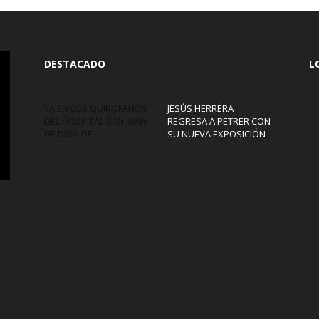
DESTACADO
L
YA EN LOS QUIRÓFANOS
JESÚS HERRERA
DEL HOSPITAL SAN JUAN
REGRESA A PETRER CON
DE DIOS DE...
SU NUEVA EXPOSICIÓN