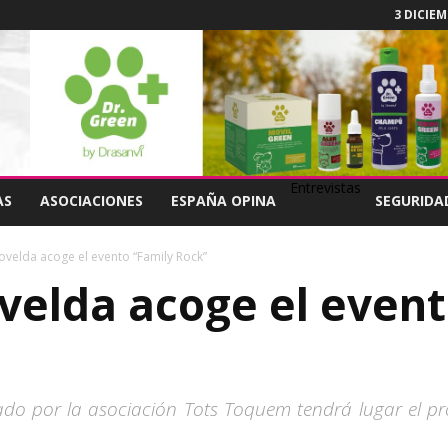
3 DICIEM
Entrevistas
AS
ASOCIACIONES
ESPAÑA OPINA
SEGURIDA
ovelda acoge el evento “Family Rock”
ovelda acoge el even
izado por la asociación Tots Toquem tendrá lugar el p