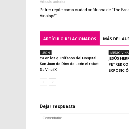
Artículo anterior
Petrer repite como ciudad anfitriona de “The Bre
Vinalopó”
ARTÍCULO RELACIONADOS
MÁS DEL AU
LEÓN
MEDIO VIN
JESÚS HER
Ya en los quirófanos del Hospital
San Juan de Dios de León el robot
PETRER CO
Da Vinci X
EXPOSICI
Dejar respuesta