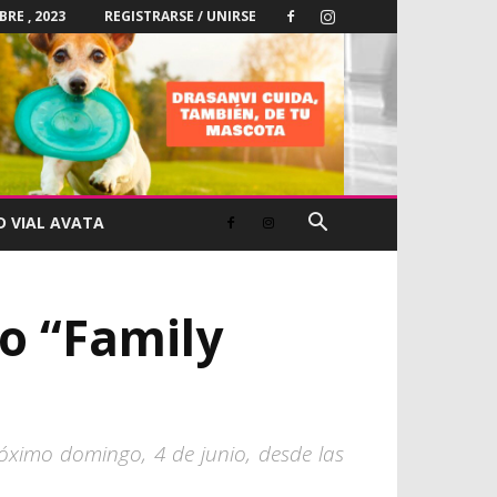
BRE , 2023
REGISTRARSE / UNIRSE
D VIAL AVATA
to “Family
róximo domingo, 4 de junio, desde las