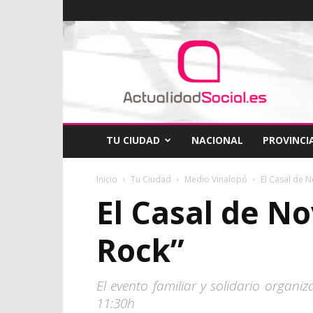
ActualidadSocial
TU CIUDAD
NACIONAL
PROVINCI
Inicio
Tu Ciudad
Medio Vinalopó
El Casal de N
El Casal de N
Rock”
El evento familiar y solidario organ
11:30h