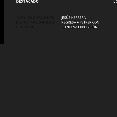
DESTACADO
L
YA EN LOS QUIRÓFANOS
JESÚS HERRERA
DEL HOSPITAL SAN JUAN
REGRESA A PETRER CON
DE DIOS DE...
SU NUEVA EXPOSICIÓN