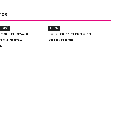
TOR
ALOPÓ
LEÓN
RERA REGRESA A
LOLO YA ES ETERNO EN
N SU NUEVA
VILLACELAMA
ÓN