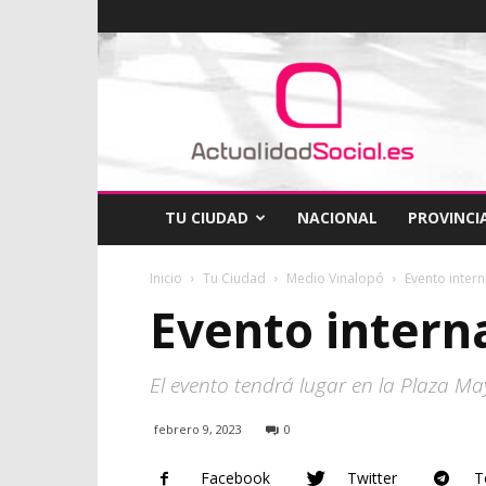
ActualidadSocial
TU CIUDAD
NACIONAL
PROVINCI
Inicio
Tu Ciudad
Medio Vinalopó
Evento inter
Evento intern
El evento tendrá lugar en la Plaza Mayo
febrero 9, 2023
0
Facebook
Twitter
T