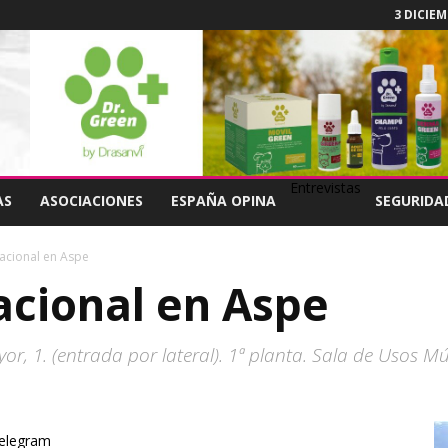
3 DICIEM
Entrevistas
AS
ASOCIACIONES
ESPAÑA OPINA
SEGURIDA
nacional en Aspe
acional en Aspe
r, 1. (entrada por lateral). 1ª planta. Sala de Usos Múl
elegram