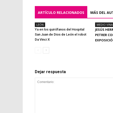
ARTÍCULO RELACIONADOS
MÁS DEL AU
LEÓN
MEDIO VIN
JESÚS HER
Ya en los quirófanos del Hospital
San Juan de Dios de León el robot
PETRER CO
Da Vinci X
EXPOSICI
Dejar respuesta