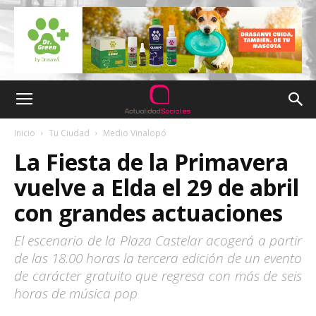
Inicio
Tu Ciudad
Medio Vinalopó
La Fiesta de la Primavera
vuelve a Elda el 29 de abril
con grandes actuaciones
El escenario de la Plaza Castelar acogerá a partir
de las 18.00 horas la tercera edición de un evento
de carácter gratuito que regresa con más de seis
horas de música pop