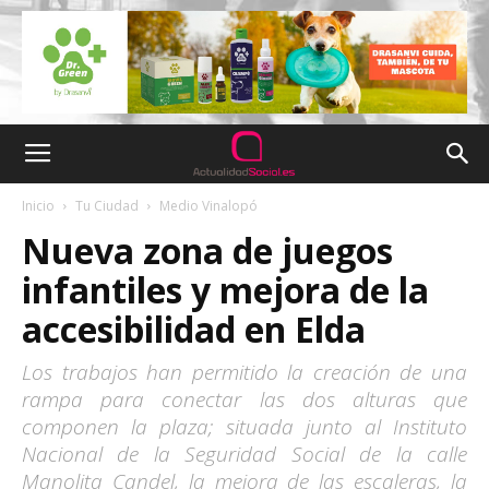
Inicio
Tu Ciudad
Medio Vinalopó
Nueva zona de juegos
infantiles y mejora de la
accesibilidad en Elda
Los trabajos han permitido la creación de una
rampa para conectar las dos alturas que
componen la plaza; situada junto al Instituto
Nacional de la Seguridad Social de la calle
Manolita Candel, la mejora de las escaleras, la