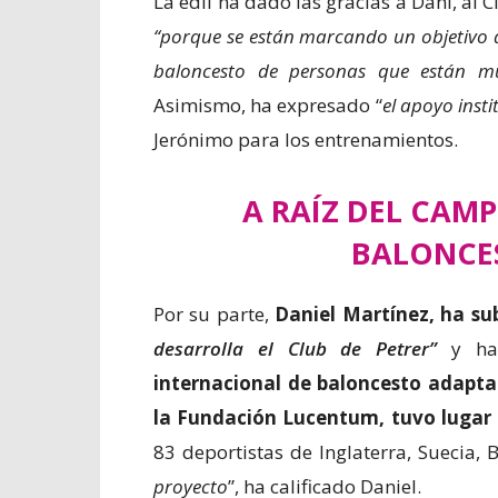
La edil ha dado las gracias a Dani, al
“porque se están marcando un objetivo 
baloncesto de personas que están m
Asimismo, ha expresado “
el apoyo insti
Jerónimo para los entrenamientos.
A RAÍZ DEL CAM
BALONCE
Por su parte,
Daniel Martínez, ha su
desarrolla
el Club de Petrer”
y ha
internacional de baloncesto adapt
la Fundación Lucentum, tuvo lugar 
83 deportistas de Inglaterra, Suecia, 
proyecto
”, ha calificado Daniel.