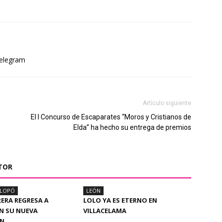
elegram
Artículo siguiente
El I Concurso de Escaparates “Moros y Cristianos de
Elda” ha hecho su entrega de premios
TOR
ALOPÓ
LEÓN
RERA REGRESA A
LOLO YA ES ETERNO EN
N SU NUEVA
VILLACELAMA
ÓN