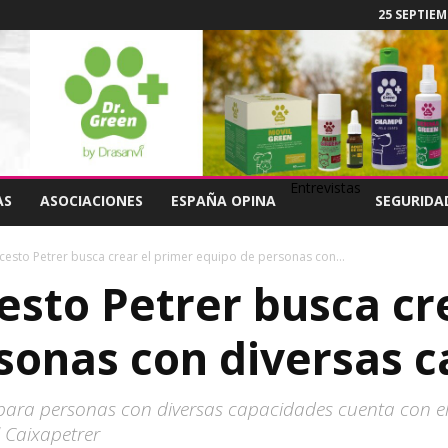
25 SEPTIEM
Entrevistas
AS
ASOCIACIONES
ESPAÑA OPINA
SEGURIDA
cesto Petrer busca crear el primer equipo de personas con...
esto Petrer busca cr
sonas con diversas 
o para personas con diversas capacidades cuenta con el
 Caixapetrer