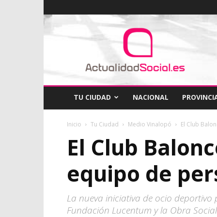
ActualidadSocial
TU CIUDAD
NACIONAL
PROVINCI
Inicio
Tu Ciudad
Medio Vinalopó
El Club Balon
El Club Balonc
equipo de per
La nueva iniciativa de ocio deportiv
Fundación Lucentum y la Obra Social