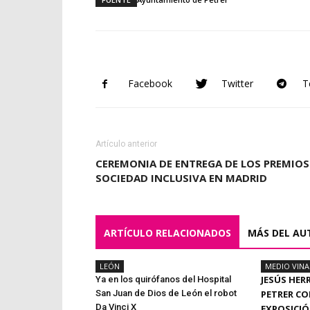
Facebook
Twitter
T
Artículo anterior
CEREMONIA DE ENTREGA DE LOS PREMIOS
SOCIEDAD INCLUSIVA EN MADRID
ARTÍCULO RELACIONADOS
MÁS DEL AU
LEÓN
MEDIO VIN
JESÚS HER
Ya en los quirófanos del Hospital
San Juan de Dios de León el robot
PETRER CO
Da Vinci X
EXPOSICI