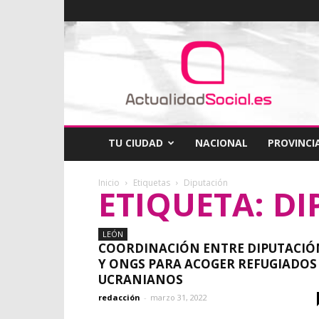
ActualidadSocial
TU CIUDAD
NACIONAL
PROVINCI
Inicio
Etiquetas
Diputación
ETIQUETA: D
LEÓN
COORDINACIÓN ENTRE DIPUTACIÓ
Y ONGS PARA ACOGER REFUGIADOS
UCRANIANOS
redacción
-
marzo 31, 2022