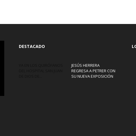
DESTACADO
L
YA EN LOS QUIRÓFANOS
JESÚS HERRERA
DEL HOSPITAL SAN JUAN
REGRESA A PETRER CON
DE DIOS DE...
SU NUEVA EXPOSICIÓN