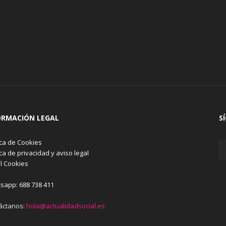
ORMACIÓN LEGAL
S
ica de Cookies
ica de privacidad y aviso legal
l Cookies
sapp: 688 738 411
áctanos:
hola@actualidadsocial.es