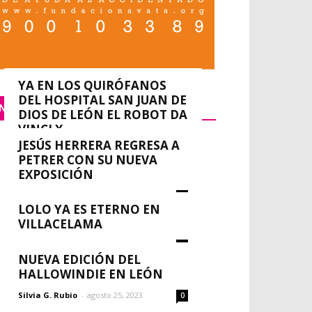
YA EN LOS QUIRÓFANOS
DEL HOSPITAL SAN JUAN DE
NACIONAL
DIOS DE LEÓN EL ROBOT DA
VINCI X
JESÚS HERRERA REGRESA A
0
redacción
-
septiembre 14, 2023
PETRER CON SU NUEVA
EXPOSICIÓN
Silvia G. Rubio
-
agosto 30, 2023
0
LOLO YA ES ETERNO EN
VILLACELAMA
Silvia G. Rubio
-
agosto 30, 2023
0
NUEVA EDICIÓN DEL
HALLOWINDIE EN LEÓN
Silvia G. Rubio
-
agosto 25, 2023
0