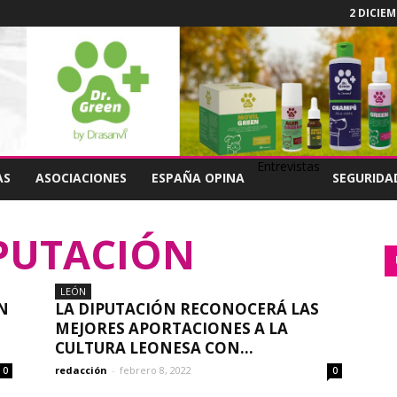
2 DICIEM
Entrevistas
AS
ASOCIACIONES
ESPAÑA OPINA
SEGURIDA
IPUTACIÓN
LEÓN
N
LA DIPUTACIÓN RECONOCERÁ LAS
MEJORES APORTACIONES A LA
CULTURA LEONESA CON...
redacción
-
febrero 8, 2022
0
0