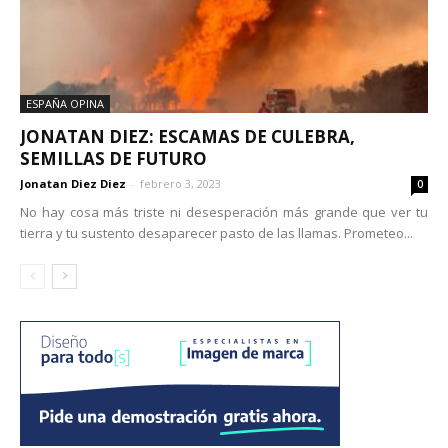
ESPAÑA OPINA
JONATAN DIEZ: ESCAMAS DE CULEBRA,
SEMILLAS DE FUTURO
Jonatan Diez Diez
-
febrero 3, 2023
0
No hay cosa más triste ni desesperación más grande que ver tu
tierra y tu sustento desaparecer pasto de las llamas. Prometeo...