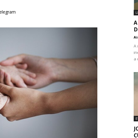
elegram
L
A
D
Ai
A 
in
a 
E
J
C