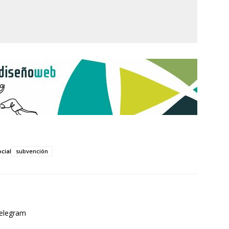
ocial
subvención
elegram