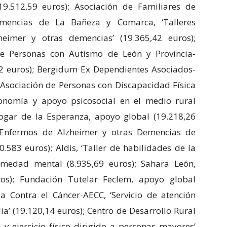
19.512,59 euros); Asociación de Familiares de
mencias de La Bañeza y Comarca, ‘Talleres
eimer y otras demencias’ (19.365,42 euros);
de Personas con Autismo de León y Provincia-
2 euros); Bergidum Ex Dependientes Asociados-
 Asociación de Personas con Discapacidad Física
onomía y apoyo psicosocial en el medio rural
ogar de la Esperanza, apoyo global (19.218,26
e Enfermos de Alzheimer y otras Demencias de
0.583 euros); Aldis, ‘Taller de habilidades de la
rmedad mental (8.935,69 euros); Sahara León,
ros); Fundación Tutelar Feclem, apoyo global
la Contra el Cáncer-AECC, ‘Servicio de atención
ia’ (19.120,14 euros); Centro de Desarrollo Rural
d y ejercicio físico dirigido a personas mayores’