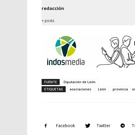
redacción
+ posts
FUENTE
Diputación de León
ETIQUETAS
asociaciones
León
provincia
s
Facebook
Twitter
T