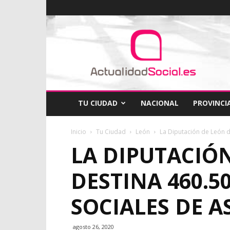
ActualidadSocial
TU CIUDAD
NACIONAL
PROVINCI
Inicio
Tu Ciudad
León
La Diputación de León d
LA DIPUTACIÓ
DESTINA 460.5
SOCIALES DE A
agosto 26, 2020