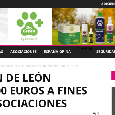
2 DICIEM
Entrevistas
AS
ASOCIACIONES
ESPAÑA OPINA
SEGURIDA
estina 460.500 euros a fines sociales de asociaciones
N DE LEÓN
00 EUROS A FINES
SOCIACIONES
0