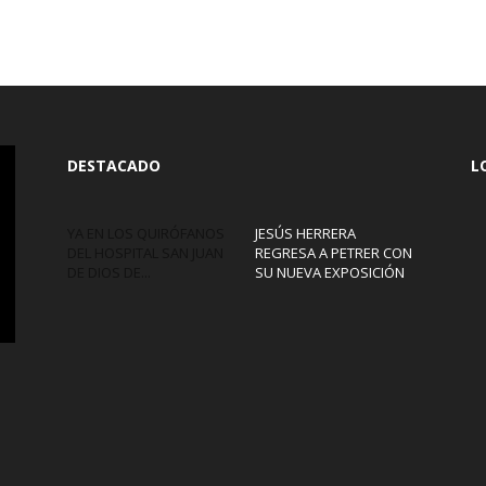
DESTACADO
L
YA EN LOS QUIRÓFANOS
JESÚS HERRERA
DEL HOSPITAL SAN JUAN
REGRESA A PETRER CON
DE DIOS DE...
SU NUEVA EXPOSICIÓN