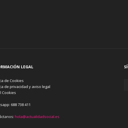
ORMACIÓN LEGAL
S
ica de Cookies
ica de privacidad y aviso legal
l Cookies
sapp: 688 738 411
áctanos:
hola@actualidadsocial.es