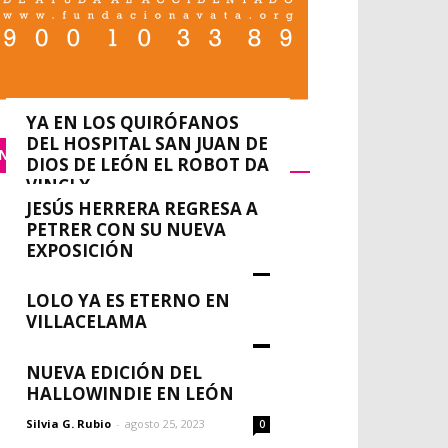
YA EN LOS QUIRÓFANOS
DEL HOSPITAL SAN JUAN DE
NACIONAL
DIOS DE LEÓN EL ROBOT DA
VINCI X
JESÚS HERRERA REGRESA A
0
redacción
-
septiembre 14, 2023
PETRER CON SU NUEVA
EXPOSICIÓN
Silvia G. Rubio
-
agosto 30, 2023
0
LOLO YA ES ETERNO EN
VILLACELAMA
Silvia G. Rubio
-
agosto 30, 2023
0
NUEVA EDICIÓN DEL
HALLOWINDIE EN LEÓN
Silvia G. Rubio
-
agosto 25, 2023
0