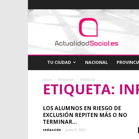
ActualidadSocial
TU CIUDAD
NACIONAL
PROVINCI
Inicio
Etiquetas
Infancial
ETIQUETA: I
LOS ALUMNOS EN RIESGO DE
EXCLUSIÓN REPITEN MÁS O NO
TERMINAR...
redacción
-
junio 9, 2021