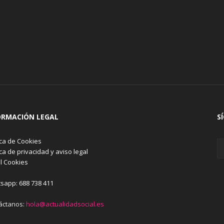
ORMACIÓN LEGAL
S
ica de Cookies
ica de privacidad y aviso legal
l Cookies
sapp: 688 738 411
áctanos:
hola@actualidadsocial.es