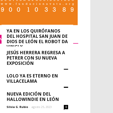
YA EN LOS QUIRÓFANOS
DEL HOSPITAL SAN JUAN DE
NACIONAL
DIOS DE LEÓN EL ROBOT DA
VINCI X
JESÚS HERRERA REGRESA A
0
redacción
-
septiembre 14, 2023
PETRER CON SU NUEVA
EXPOSICIÓN
Silvia G. Rubio
-
agosto 30, 2023
0
LOLO YA ES ETERNO EN
VILLACELAMA
Silvia G. Rubio
-
agosto 30, 2023
0
NUEVA EDICIÓN DEL
HALLOWINDIE EN LEÓN
Silvia G. Rubio
-
agosto 25, 2023
0