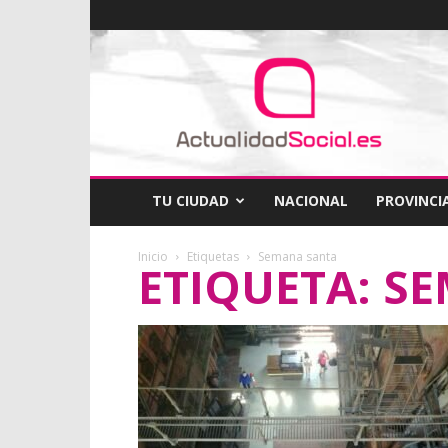
ActualidadSocial
TU CIUDAD
NACIONAL
PROVINCI
Inicio
Etiquetas
Semana santa
ETIQUETA: S