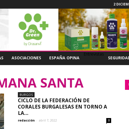
2 DICIEM
Entrevistas
AS
ASOCIACIONES
ESPAÑA OPINA
SEGURIDA
EMANA SANTA
BURGOS
CICLO DE LA FEDERACIÓN DE
CORALES BURGALESAS EN TORNO A
LA...
redacción
-
abril 7, 2022
0