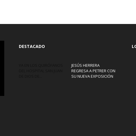
DESTACADO
L
YA EN LOS QUIRÓFANOS
JESÚS HERRERA
DEL HOSPITAL SAN JUAN
REGRESA A PETRER CON
DE DIOS DE...
SU NUEVA EXPOSICIÓN