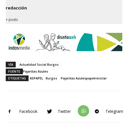
redacción
+ posts
VÍA
Actualidad Social Burgos
FUENTE
Pajaritas Azules
ETIQUETAS
ASPAPEL
Burgos
Pajaritas Azules
papel
reciclar
Facebook
Twitter
Telegram