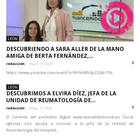
LEÓN
DESCUBRIENDO A SARA ALLER DE LA MANO
AMIGA DE BERTA FERNÁNDEZ,...
0
redacción
-
mayo 17, 2022
https://www.youtube.com/watch?v=RrhrMRUlpZQ&t=70s
LEÓN
DESCUBRIMOS A ELVIRA DÍEZ, JEFA DE LA
UNIDAD DE REUMATOLOGÍA DE...
0
redacción
-
mayo 11, 2022
El Gerente del periódico digital www.actualidadsocial.es Óscar
Iglesias, nos ayuda a conocer a la jefa de la Unidad de
Reumatología del Hospital...