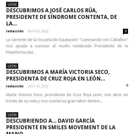
LEÓN
DESCUBRIMOS A JOSÉ CARLOS RÚA,
PRESIDENTE DE SÍNDROME CONTENTA, DE
LA...
redacción
-
abril 26, 2022
0
La Gerente de la Escuela de Equitación "Caminando con Caballos"
nos ayuda a conocer al recién nombrado Presidente de la
Plataforma del...
LEÓN
DESCUBRIMOS A MARÍA VICTORIA SECO,
PRESIDENTA DE CRUZ ROJA EN LEÓN...
0
redacción
-
abril 13, 2022
María Victoria Seco, presidenta de Cruz Roja León, nos abre un
trocito de su vida y nos cuenta su gran labor dentro...
LEÓN
DESCUBRIENDO A… DAVID GARCÍA
PRESIDENTE EN SMILES MOVEMENT DE LA
MANO...