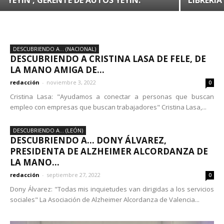
YEYÍN , GERENTE DE AUTOS YEYÍN.
LIBRERÍA
DESCUBRIENDO A... (NACIONAL)
DESCUBRIENDO A CRISTINA LASA DE FELE, DE
LA MANO AMIGA DE...
redacción
-
noviembre 3, 2022
0
Cristina Lasa: "Ayudamos a conectar a personas que buscan
empleo con empresas que buscan trabajadores" Cristina Lasa,...
DESCUBRIENDO A... (LEÓN)
DESCUBRIENDO A… DONY ÁLVAREZ,
PRESIDENTA DE ALZHEIMER ALCORDANZA DE
LA MANO...
redacción
-
septiembre 27, 2022
0
Dony Álvarez: "Todas mis inquietudes van dirigidas a los servicios
sociales" La Asociación de Alzheimer Alcordanza de Valencia...