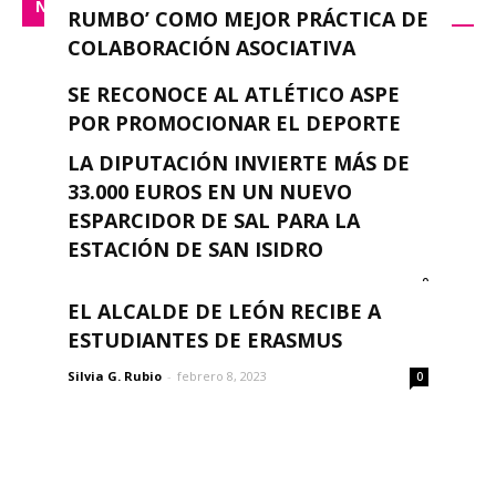
NACIONAL
RUMBO’ COMO MEJOR PRÁCTICA DE
COLABORACIÓN ASOCIATIVA
Silvia G. Rubio
-
febrero 8, 2023
0
SE RECONOCE AL ATLÉTICO ASPE
POR PROMOCIONAR EL DEPORTE
FEMENINO
LA DIPUTACIÓN INVIERTE MÁS DE
0
33.000 EUROS EN UN NUEVO
Silvia G. Rubio
-
febrero 8, 2023
ESPARCIDOR DE SAL PARA LA
ESTACIÓN DE SAN ISIDRO
0
Silvia G. Rubio
-
febrero 8, 2023
EL ALCALDE DE LEÓN RECIBE A
ESTUDIANTES DE ERASMUS
Silvia G. Rubio
-
febrero 8, 2023
0