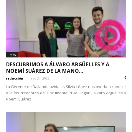
LEÓN
DESCUBRIMOS A ÁLVARO ARGÜELLES Y A
NOEMÍ SUÁREZ DE LA MANO...
0
redacción
-
mayo 24, 2022
La Gerente de Bailandolavida.es Silvia López nos ayuda a conocer
a la los creadores del Documental "Fue Hogar", Álvaro Argüelles y
Noemí Suárez