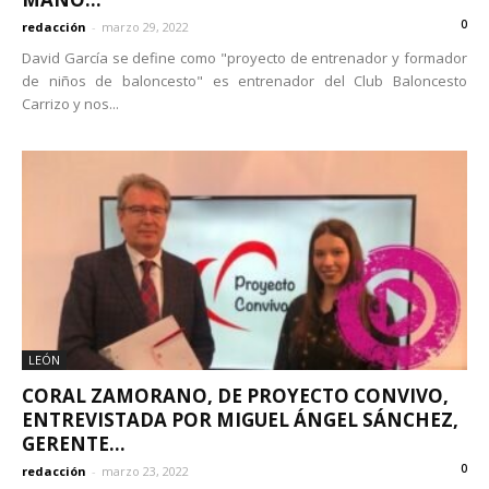
0
redacción
-
marzo 29, 2022
David García se define como "proyecto de entrenador y formador
de niños de baloncesto" es entrenador del Club Baloncesto
Carrizo y nos...
LEÓN
CORAL ZAMORANO, DE PROYECTO CONVIVO,
ENTREVISTADA POR MIGUEL ÁNGEL SÁNCHEZ,
GERENTE...
0
redacción
-
marzo 23, 2022