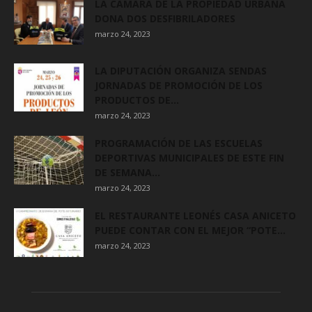
LA CÁMARA DE LA PROPIEDAD URBANA
DONA DOS DESFIBRILADORES
marzo 24, 2023
LA DIPUTACIÓN ORGANIZA SENDAS
JORNADAS DE PROMOCIÓN DE LOS
PRODUCTOS DE...
marzo 24, 2023
PROGRAMACIÓN DE LAS ESCUELAS
DEPORTIVAS MUNICIPALES DE ESTE FIN
DE SEMANA...
marzo 24, 2023
EL RESTAURANTE LEONÉS CASA ANICETO
PUEDE CONTAR CON EL MEJOR “POTE...
marzo 24, 2023