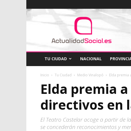
ActualidadSocial
TU CIUDAD
NACIONAL
PROVINCI
Inicio
Tu Ciudad
Medio Vinalopó
Elda premia a
Elda premia a 
directivos en 
El Teatro Castelar acoge a partir de l
se concederán reconocimientos y men