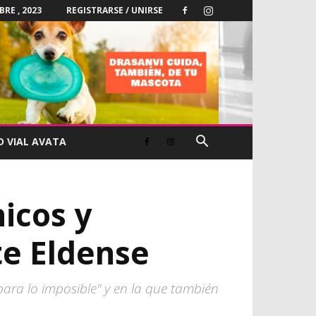
RE , 2023
REGISTRARSE / UNIRSE
D VIAL AVATA
nicos y
te Eldense
 para lo imposible" y en la que también