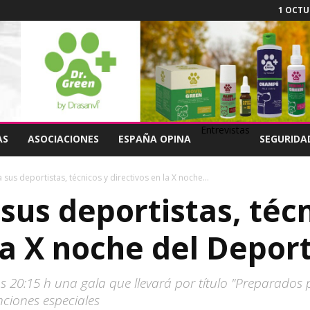
1 OCTUB
Entrevistas
AS
ASOCIACIONES
ESPAÑA OPINA
SEGURIDA
 sus deportistas, técnicos y directivos en la X noche...
sus deportistas, téc
la X noche del Depor
as 20:15 h una gala que llevará por título "Preparados
ciones especiales