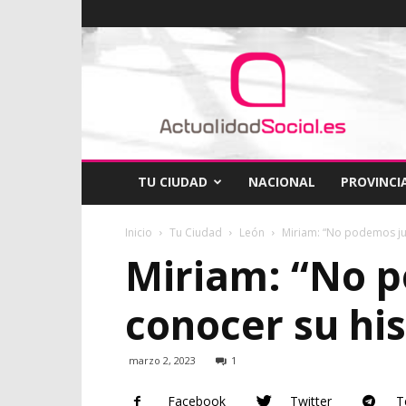
ActualidadSocial
TU CIUDAD
NACIONAL
PROVINCI
Inicio
Tu Ciudad
León
Miriam: “No podemos juz
Miriam: “No p
conocer su his
marzo 2, 2023
1
Facebook
Twitter
T