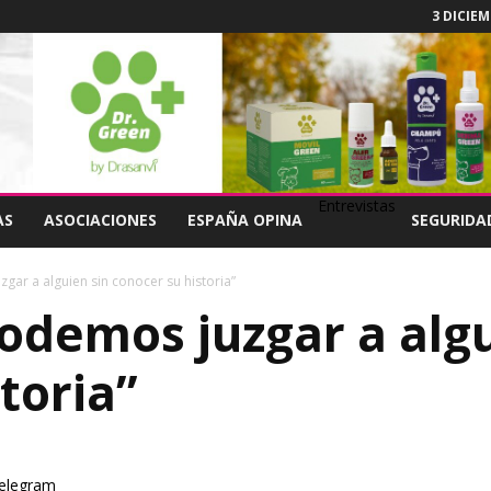
3 DICIEM
Entrevistas
AS
ASOCIACIONES
ESPAÑA OPINA
SEGURIDA
gar a alguien sin conocer su historia”
odemos juzgar a algu
toria”
elegram