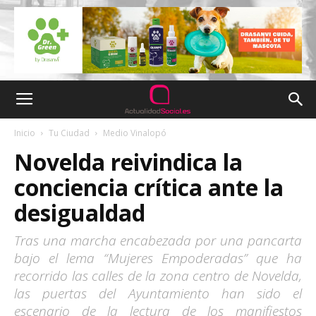
Inicio
Tu Ciudad
Medio Vinalopó
Novelda reivindica la
conciencia crítica ante la
desigualdad
Tras una marcha encabezada por una pancarta
bajo el lema “Mujeres Empoderadas” que ha
recorrido las calles de la zona centro de Novelda,
las puertas del Ayuntamiento han sido el
escenario de la lectura de los manifiestos