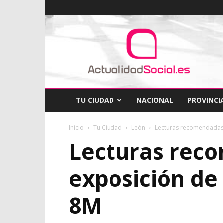
ActualidadSocial
TU CIUDAD
NACIONAL
PROVINCI
Inicio
Tu Ciudad
León
Lecturas recomendadas e
Lecturas reco
exposición de
8M