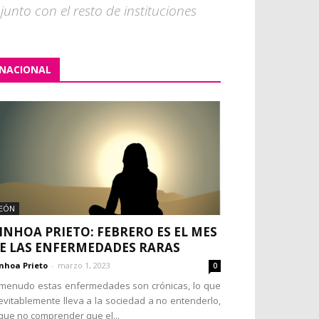
unto con el resto de instituciones
NACIONAL
EÓN
INHOA PRIETO: FEBRERO ES EL MES
E LAS ENFERMEDADES RARAS
nhoa Prieto
-
marzo 1, 2023
0
menudo estas enfermedades son crónicas, lo que
evitablemente lleva a la sociedad a no entenderlo,
que no comprender que el...