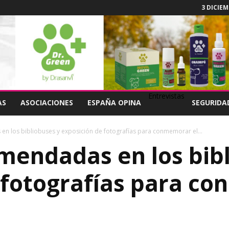
3 DICIEM
Entrevistas
AS
ASOCIACIONES
ESPAÑA OPINA
SEGURIDA
n los bibliobuses y exposición de fotografías para conmemorar el...
mendadas en los bibl
 fotografías para c