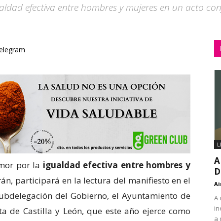
ldad efectiva entre hombres y mujeres en un acto conj
elegram
L
A
amor por la
igualdad efectiva entre hombres y
D
n, participará en la lectura del manifiesto en el
Ai
a Subdelegación del Gobierno, el Ayuntamiento de
A 
in
ta de Castilla y León, que este año ejerce como
a 