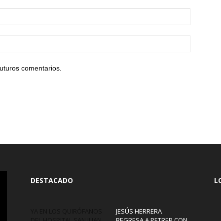
uturos comentarios.
DESTACADO
L
YA EN LOS QUIRÓFANOS
JESÚS HERRERA
DEL HOSPITAL SAN JUAN
REGRESA A PETRER CON