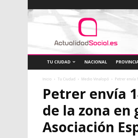
ActualidadSocial
TU CIUDAD
NACIONAL
PROVINCI
Inicio
Tu Ciudad
Medio Vinalopó
Petrer envía 
Petrer envía 1
de la zona en 
Asociación Es