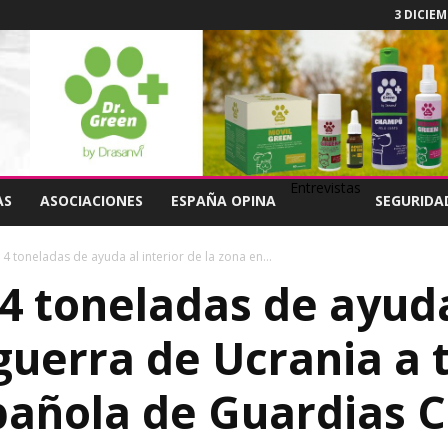
3 DICIEM
Entrevistas
AS
ASOCIACIONES
ESPAÑA OPINA
SEGURIDA
14 toneladas de ayuda al interior de la zona en...
4 toneladas de ayuda
guerra de Ucrania a 
pañola de Guardias Ci