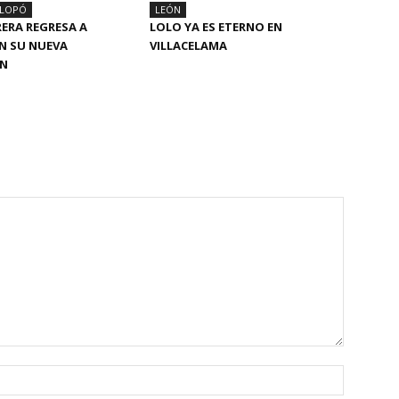
ALOPÓ
LEÓN
RERA REGRESA A
LOLO YA ES ETERNO EN
N SU NUEVA
VILLACELAMA
ÓN