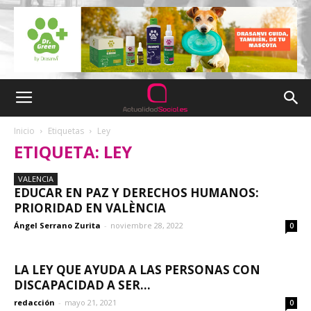
Inicio
Etiquetas
Ley
ETIQUETA: LEY
VALENCIA
EDUCAR EN PAZ Y DERECHOS HUMANOS:
PRIORIDAD EN VALÈNCIA
Ángel Serrano Zurita
-
noviembre 28, 2022
0
LA LEY QUE AYUDA A LAS PERSONAS CON
DISCAPACIDAD A SER...
redacción
-
mayo 21, 2021
0