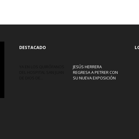
DESTACADO
L
YA EN LOS QUIRÓFANOS
JESÚS HERRERA
DEL HOSPITAL SAN JUAN
REGRESA A PETRER CON
DE DIOS DE...
SU NUEVA EXPOSICIÓN