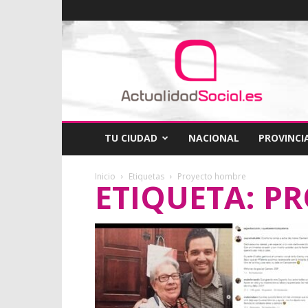
ActualidadSocial
TU CIUDAD
NACIONAL
PROVINCI
Inicio
Etiquetas
Proyecto hombre
ETIQUETA: P