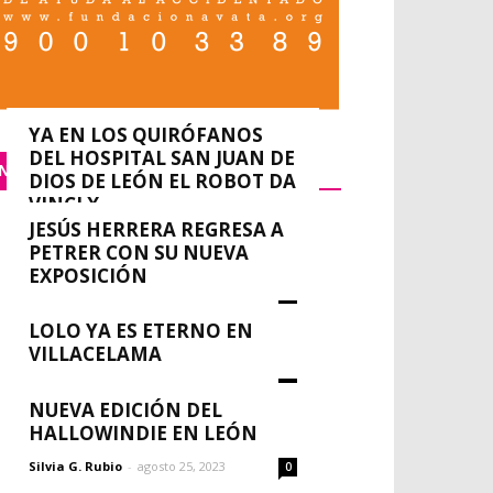
YA EN LOS QUIRÓFANOS
DEL HOSPITAL SAN JUAN DE
NACIONAL
DIOS DE LEÓN EL ROBOT DA
VINCI X
JESÚS HERRERA REGRESA A
0
redacción
-
septiembre 14, 2023
PETRER CON SU NUEVA
EXPOSICIÓN
Silvia G. Rubio
-
agosto 30, 2023
0
LOLO YA ES ETERNO EN
VILLACELAMA
Silvia G. Rubio
-
agosto 30, 2023
0
NUEVA EDICIÓN DEL
HALLOWINDIE EN LEÓN
Silvia G. Rubio
-
agosto 25, 2023
0