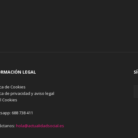
ORMACIÓN LEGAL
S
ica de Cookies
ica de privacidad y aviso legal
l Cookies
sapp: 688 738 411
áctanos:
hola@actualidadsocial.es