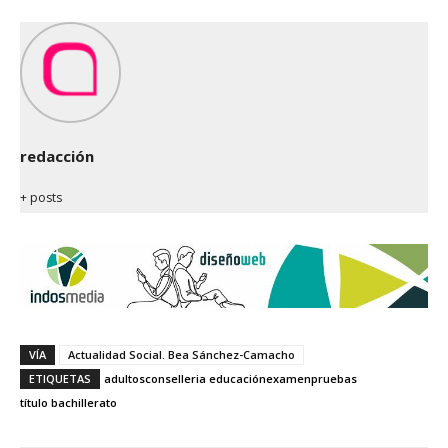
redacción
+ posts
VÍA
Actualidad Social. Bea Sánchez-Camacho
ETIQUETAS
adultos
conselleria educación
examen
pruebas
título bachillerato