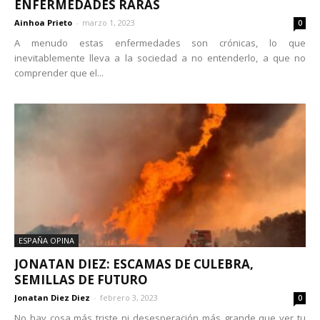
ENFERMEDADES RARAS
Ainhoa Prieto
-
marzo 1, 2023
0
A menudo estas enfermedades son crónicas, lo que
inevitablemente lleva a la sociedad a no entenderlo, a que no
comprender que el...
ESPAÑA OPINA
JONATAN DIEZ: ESCAMAS DE CULEBRA,
SEMILLAS DE FUTURO
Jonatan Diez Diez
-
febrero 3, 2023
0
No hay cosa más triste ni desesperación más grande que ver tu