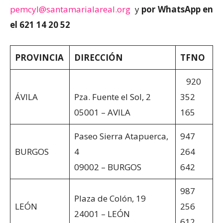
pemcyl@santamarialareal.org
y
por WhatsApp en
el 621 14 20 52
PROVINCIA
DIRECCIÓN
TFNO
920
ÁVILA
Pza. Fuente el Sol, 2
352
05001 – AVILA
165
Paseo Sierra Atapuerca,
947
BURGOS
4
264
09002 – BURGOS
642
987
Plaza de Colón, 19
LEÓN
256
24001 – LEÓN
612