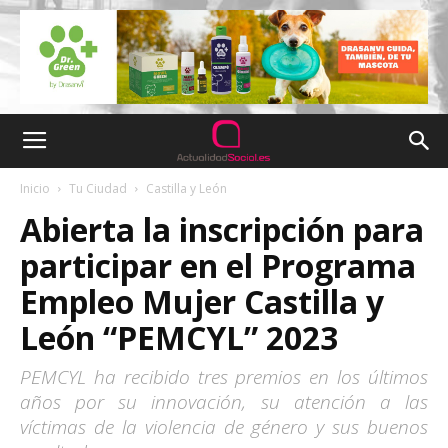
Inicio
Tu Ciudad
Castilla y León
Abierta la inscripción para
participar en el Programa
Empleo Mujer Castilla y
León “PEMCYL” 2023
PEMCYL ha recibido tres premios en los últimos
años por su innovación, su atención a las
víctimas de la violencia de género y sus buenos