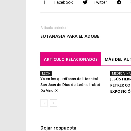
Facebook
Twitter
T
Artículo anterior
EUTANASIA PARA EL ADOBE
ARTÍCULO RELACIONADOS
MÁS DEL AU
LEÓN
MEDIO VIN
JESÚS HER
Ya en los quirófanos del Hospital
San Juan de Dios de León el robot
PETRER CO
Da Vinci X
EXPOSICI
Dejar respuesta