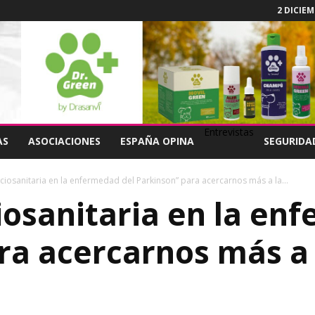
2 DICIEM
Entrevistas
AS
ASOCIACIONES
ESPAÑA OPINA
SEGURIDA
ciosanitaria en la enfermedad del Parkinson” para acercarnos más a la...
iosanitaria en la en
ra acercarnos más a 