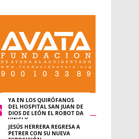
YA EN LOS QUIRÓFANOS
DEL HOSPITAL SAN JUAN DE
NACIONAL
DIOS DE LEÓN EL ROBOT DA
VINCI X
JESÚS HERRERA REGRESA A
0
redacción
-
septiembre 14, 2023
PETRER CON SU NUEVA