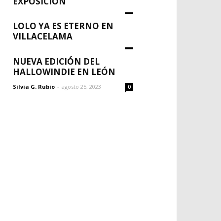
EXPOSICIÓN
Silvia G. Rubio
-
agosto 30, 2023
0
LOLO YA ES ETERNO EN
VILLACELAMA
Silvia G. Rubio
-
agosto 30, 2023
0
NUEVA EDICIÓN DEL
HALLOWINDIE EN LEÓN
Silvia G. Rubio
-
agosto 25, 2023
0