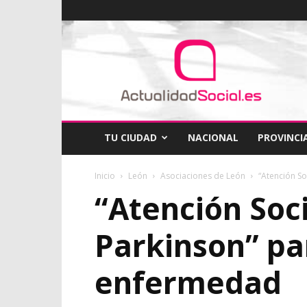
ActualidadSocial
TU CIUDAD
NACIONAL
PROVINCI
Inicio
León
Asociaciones de León
“Atención So
“Atención Soc
Parkinson” pa
enfermedad