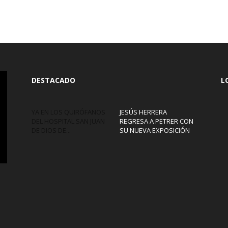
DESTACADO
L
YA EN LOS QUIRÓFANOS
JESÚS HERRERA
DEL HOSPITAL SAN JUAN
REGRESA A PETRER CON
DE DIOS DE...
SU NUEVA EXPOSICIÓN