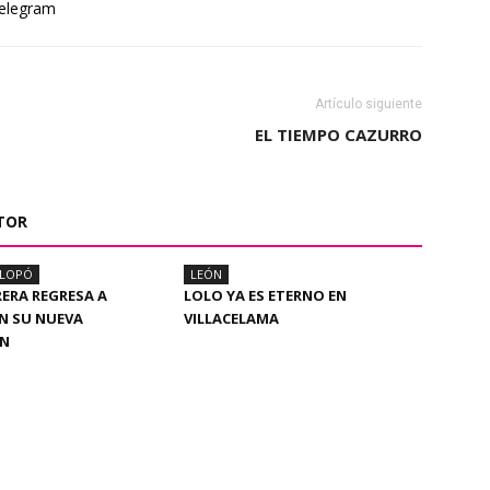
elegram
Artículo siguiente
EL TIEMPO CAZURRO
TOR
ALOPÓ
LEÓN
RERA REGRESA A
LOLO YA ES ETERNO EN
N SU NUEVA
VILLACELAMA
ÓN