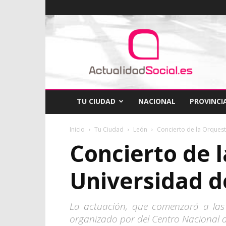
ActualidadSocial
TU CIUDAD
NACIONAL
PROVINCI
Inicio
Tu Ciudad
León
Concierto de la Orquest
Concierto de 
Universidad d
La actuación, que comenzará a las 
organizado por del Centro Nacional 