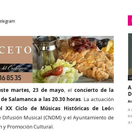
elegram
L
A
este martes, 23 de mayo
, el
concierto de la
D
 de Salamanca a las 20.30 horas
. La actuación
Ai
l XX Ciclo de Músicas Históricas de Leó
n
A 
in
e Difusión Musical (CNDM) y el Ayuntamiento de
a 
ón y Promoción Cultural.