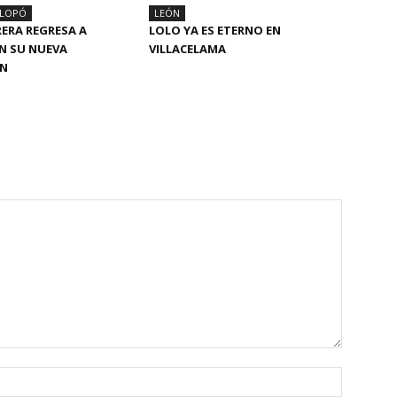
ALOPÓ
LEÓN
RERA REGRESA A
LOLO YA ES ETERNO EN
N SU NUEVA
VILLACELAMA
ÓN