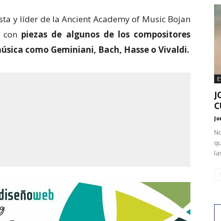
ista y líder de la Ancient Academy of Music Bojan
io con
piezas de algunos de los compositores
música como Geminiani, Bach, Hasse o Vivaldi.
E
J
C
Jo
No
qu
la