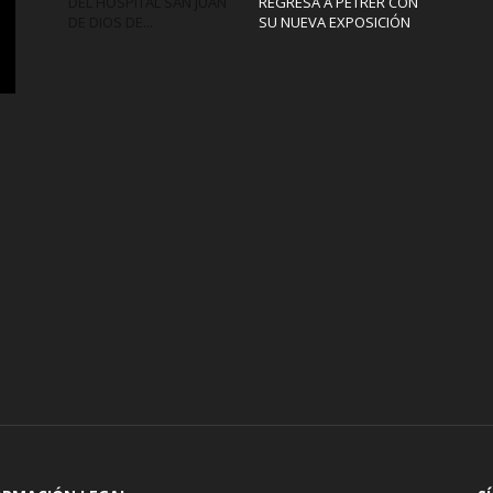
DEL HOSPITAL SAN JUAN
REGRESA A PETRER CON
DE DIOS DE...
SU NUEVA EXPOSICIÓN