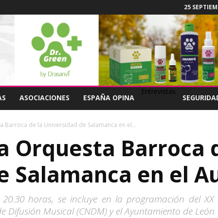
25 SEPTIEM
Entrevistas
AS
ASOCIACIONES
ESPAÑA OPINA
SEGURIDA
a Barroca de la Universidad de Salamanca en el...
la Orquesta Barroca 
e Salamanca en el Au
20.30 horas, se incluye en la programación del XX 
de Difusión Musical (CNDM) y el Ayuntamiento de León