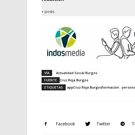
+ posts
VÍA
Actualidad Social Burgos
FUENTE
Cruz Roja Burgos
ETIQUETAS
app
Cruz Roja Burgos
formacion
person
Facebook
Twitter
T