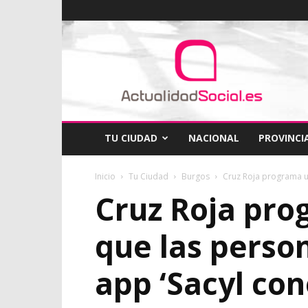
ActualidadSocial
TU CIUDAD
NACIONAL
PROVINCI
Inicio
Tu Ciudad
Burgos
Cruz Roja programa u
Cruz Roja pro
que las perso
app ‘Sacyl con