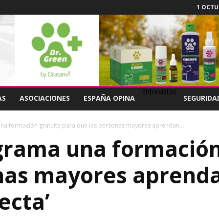
1 OCTUB
Entrevistas
AS
ASOCIACIONES
ESPAÑA OPINA
SEGURIDA
na formación gratuita para que las personas mayores aprendan...
grama una formación
nas mayores aprendan
ecta’