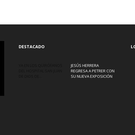
DESTACADO
L
YA EN LOS QUIRÓFANOS
JESÚS HERRERA
DEL HOSPITAL SAN JUAN
REGRESA A PETRER CON
DE DIOS DE...
SU NUEVA EXPOSICIÓN