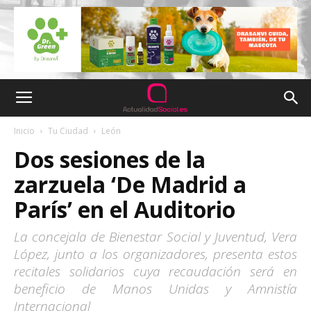
Inicio
Tu Ciudad
León
Dos sesiones de la
zarzuela ‘De Madrid a
París’ en el Auditorio
La concejala de Bienestar Social y Juventud, Vera
López, junto a los organizadores, presenta estos
recitales solidarios cuya recaudación será en
beneficio de Manos Unidas y Amnistía
Internacional