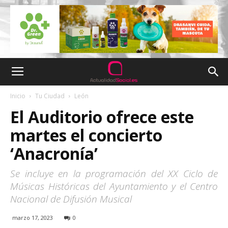
Inicio
Tu Ciudad
León
El Auditorio ofrece este
martes el concierto
‘Anacronía’
Se incluye en la programación del XX Ciclo de
Músicas Históricas del Ayuntamiento y el Centro
Nacional de Difusión Musical
marzo 17, 2023
0