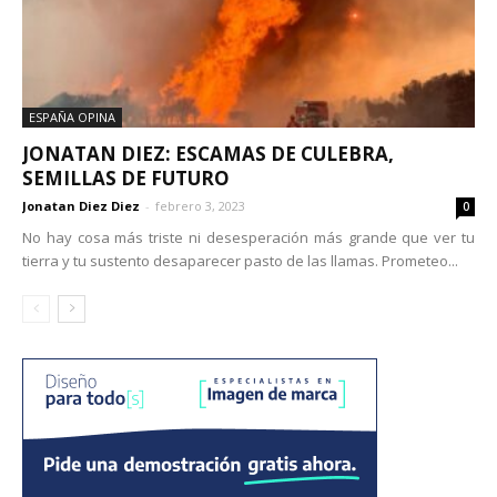
ESPAÑA OPINA
JONATAN DIEZ: ESCAMAS DE CULEBRA,
SEMILLAS DE FUTURO
Jonatan Diez Diez
-
febrero 3, 2023
0
No hay cosa más triste ni desesperación más grande que ver tu
tierra y tu sustento desaparecer pasto de las llamas. Prometeo...