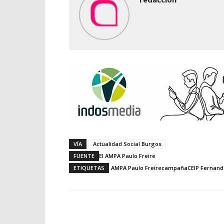
VÍA
Actualidad Social Burgos
FUENTE
El AMPA Paulo Freire
ETIQUETAS
AMPA Paulo Freire
campaña
CEIP Fernand