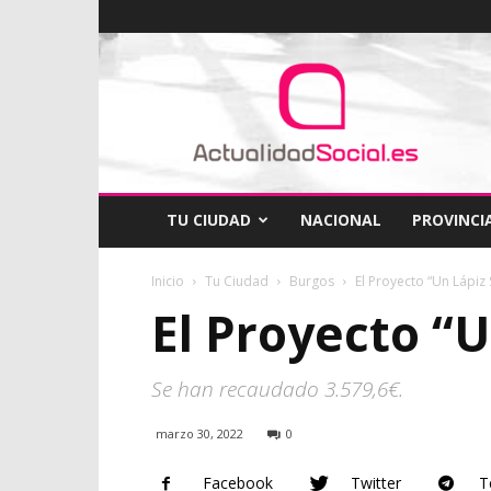
ActualidadSocial
TU CIUDAD
NACIONAL
PROVINCI
Inicio
Tu Ciudad
Burgos
El Proyecto “Un Lápiz
El Proyecto “U
Se han recaudado 3.579,6€.
marzo 30, 2022
0
Facebook
Twitter
T