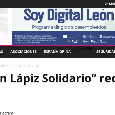
24 MAR
Entrevistas
AS
ASOCIACIONES
ESPAÑA OPINA
SEGURIDA
 Solidario” recauda 3.579,6€
n Lápiz Solidario” r
elegram