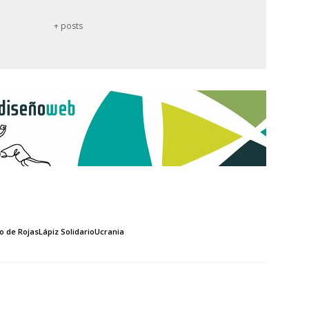
+ posts
o de Rojas
Lápiz Solidario
Ucrania