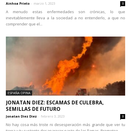
Ainhoa Prieto
-
marzo 1, 2023
0
A menudo estas enfermedades son crónicas, lo que
inevitablemente lleva a la sociedad a no entenderlo, a que no
comprender que el...
ESPAÑA OPINA
JONATAN DIEZ: ESCAMAS DE CULEBRA,
SEMILLAS DE FUTURO
Jonatan Diez Diez
-
febrero 3, 2023
0
No hay cosa más triste ni desesperación más grande que ver tu
tierra y tu sustento desaparecer pasto de las llamas. Prometeo...