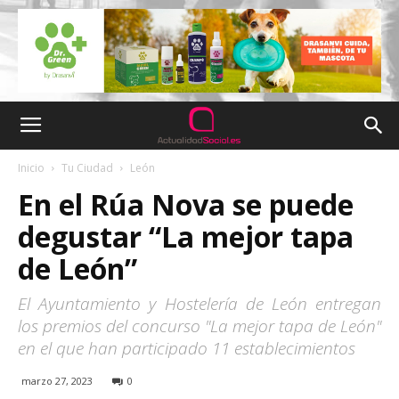
Inicio
Tu Ciudad
León
En el Rúa Nova se puede
degustar “La mejor tapa
de León”
El Ayuntamiento y Hostelería de León entregan
los premios del concurso "La mejor tapa de León"
en el que han participado 11 establecimientos
marzo 27, 2023
0