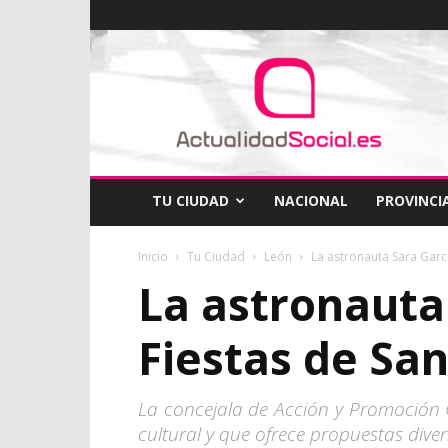
ActualidadSocial
TU CIUDAD
NACIONAL
PROVINCI
Inicio
Tu Ciudad
León
La astronauta Sara García
La astronauta 
Fiestas de Sa
La concejala de Acción y Promoción 
cultural y que ofrece propuestas dive