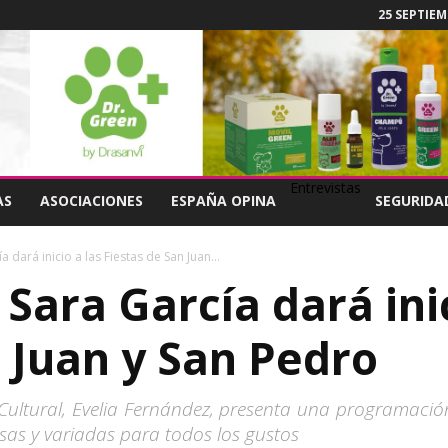
25 SEPTIEM
Entrevistas
AS
ASOCIACIONES
ESPAÑA OPINA
SEGURIDA
 dará inicio a las Fiestas de San Juan...
Sara García dará inic
n Juan y San Pedro
Cultural, Evelia Fernández, presenta una programació
rsas y variadas para todos los gustos