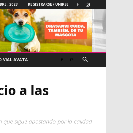
BRE , 2023
REGISTRARSE / UNIRSE
D VIAL AVATA
io a las
n que sigue apostando por la calidad