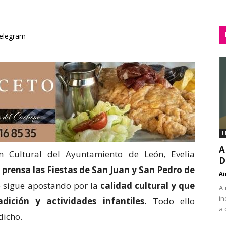
elegram
L
A
n Cultural del Ayuntamiento de León, Evelia
D
 prensa las Fiestas de San Juan y San Pedro de
Ai
 sigue apostando por la
calidad cultural y que
A 
in
dición y actividades infantiles.
Todo ello
a 
 dicho.