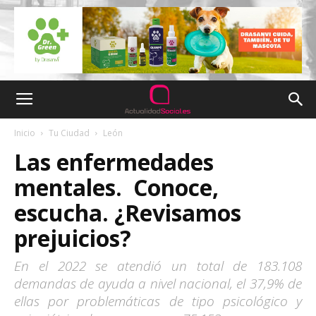
Inicio
Tu Ciudad
León
Las enfermedades
mentales. Conoce,
escucha. ¿Revisamos
prejuicios?
En el 2022 se atendió un total de 183.108
demandas de ayuda a nivel nacional, el 37,9% de
ellas por problemáticas de tipo psicológico y