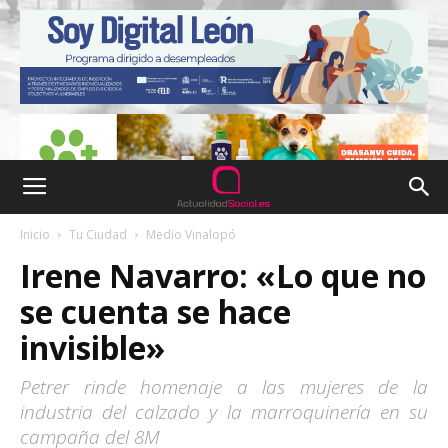
Inicio
Tu Ciudad
Medio Vinalopó
Irene Navarro: «Lo que no
se cuenta se hace
invisible»
Petrer rinde homenaje a las mujeres de la
industria del calzado y la marroquinería en su
campaña del 8M