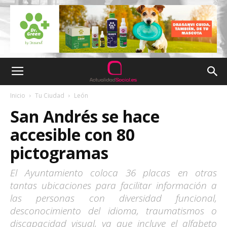
Inicio
Tu Ciudad
León
San Andrés se hace
accesible con 80
pictogramas
El Ayuntamiento coloca 36 placas en otras
tantas ubicaciones para facilitar información a
las personas con diversidad funcional,
desconocimiento del idioma, traumatismos o
discapacidad visual, ya que incluye el alfabeto