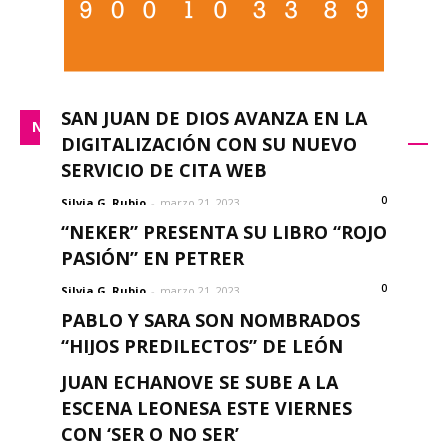
SAN JUAN DE DIOS AVANZA EN LA
NACIONAL
DIGITALIZACIÓN CON SU NUEVO
SERVICIO DE CITA WEB
0
Silvia G. Rubio
-
marzo 21, 2023
“NEKER” PRESENTA SU LIBRO “ROJO
PASIÓN” EN PETRER
0
Silvia G. Rubio
-
marzo 21, 2023
PABLO Y SARA SON NOMBRADOS
“HIJOS PREDILECTOS” DE LEÓN
0
JUAN ECHANOVE SE SUBE A LA
Silvia G. Rubio
-
marzo 21, 2023
ESCENA LEONESA ESTE VIERNES
CON ‘SER O NO SER’