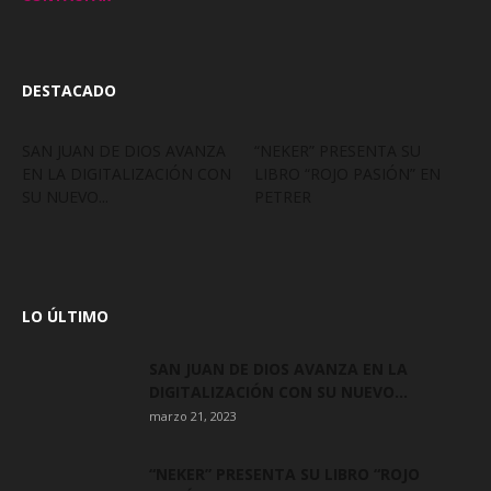
DESTACADO
SAN JUAN DE DIOS AVANZA
“NEKER” PRESENTA SU
EN LA DIGITALIZACIÓN CON
LIBRO “ROJO PASIÓN” EN
SU NUEVO...
PETRER
LO ÚLTIMO
SAN JUAN DE DIOS AVANZA EN LA
DIGITALIZACIÓN CON SU NUEVO...
marzo 21, 2023
“NEKER” PRESENTA SU LIBRO “ROJO