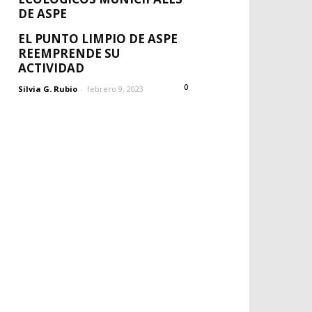
DE ASPE
Silvia G. Rubio
-
febrero 9, 2023
0
EL PUNTO LIMPIO DE ASPE
REEMPRENDE SU
ACTIVIDAD
0
Silvia G. Rubio
-
febrero 9, 2023