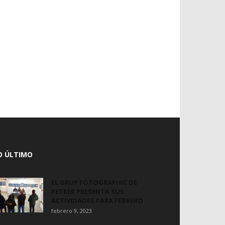
O ÚLTIMO
EL GRUP FÓTOGRAPHIC DE
PETRER PRESENTA SUS
ACTIVIDADES PARA FEBRERO
febrero 9, 2023