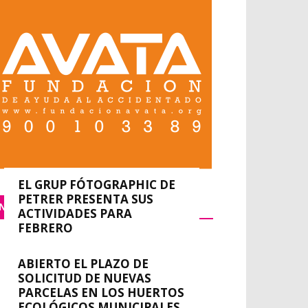
EL GRUP FÓTOGRAPHIC DE
PETRER PRESENTA SUS
NACIONAL
ACTIVIDADES PARA
FEBRERO
0
Silvia G. Rubio
-
febrero 9, 2023
EVENTO INTERNACIONAL
ABIERTO EL PLAZO DE
EN ASPE
SOLICITUD DE NUEVAS
PARCELAS EN LOS HUERTOS
Silvia G. Rubio
-
febrero 9, 2023
0
ECOLÓGICOS MUNICIPALES