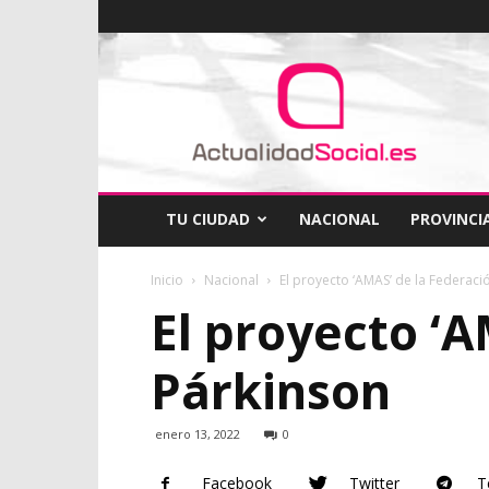
ActualidadSocial
TU CIUDAD
NACIONAL
PROVINCI
Inicio
Nacional
El proyecto ‘AMAS’ de la Federac
El proyecto ‘
Párkinson
enero 13, 2022
0
Facebook
Twitter
T