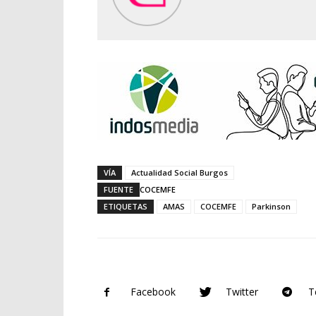
VÍA
Actualidad Social Burgos
FUENTE
COCEMFE
ETIQUETAS
AMAS
COCEMFE
Parkinson
Facebook
Twitter
T