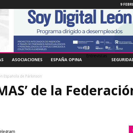
9 FEBR
Entrevistas
AS
ASOCIACIONES
ESPAÑA OPINA
SEGURIDA
ión Española de Párkinson
AMAS’ de la Federaci
elegram