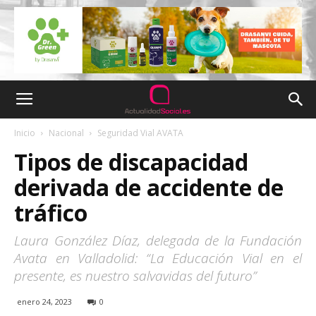
Inicio
Nacional
Seguridad Vial AVATA
Tipos de discapacidad
derivada de accidente de
tráfico
Laura González Díaz, delegada de la Fundación
Avata en Valladolid: “La Educación Vial en el
presente, es nuestro salvavidas del futuro”
enero 24, 2023
0