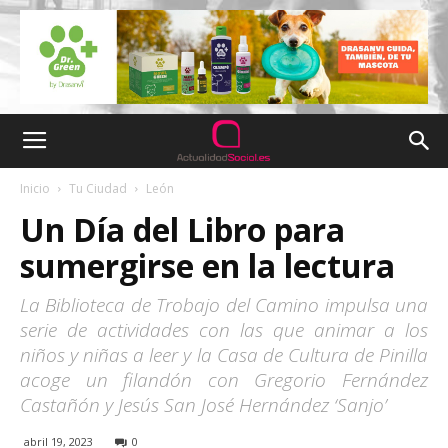
Inicio
Tu Ciudad
León
Un Día del Libro para
sumergirse en la lectura
La Biblioteca de Trobajo del Camino impulsa una
serie de actividades con las que animar a los
niños y niñas a leer y la Casa de Cultura de Pinilla
acoge un filandón con Gregorio Fernández
Castañón y Jesús San José Hernández ‘Sanjo’
abril 19, 2023
0