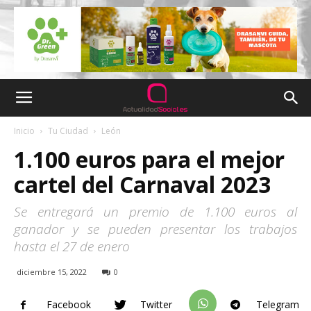
Inicio
Tu Ciudad
León
1.100 euros para el mejor
cartel del Carnaval 2023
Se entregará un premio de 1.100 euros al
ganador y se pueden presentar los trabajos
hasta el 27 de enero
diciembre 15, 2022
0
Facebook
Twitter
Telegram