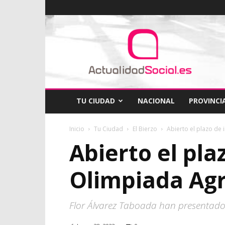
ActualidadSocial
TU CIUDAD
NACIONAL
PROVINCI
Inicio
Tu Ciudad
El Bierzo
Abierto el plazo de i
Abierto el pla
Olimpiada Agr
Flor Álvarez Taboada han presentado