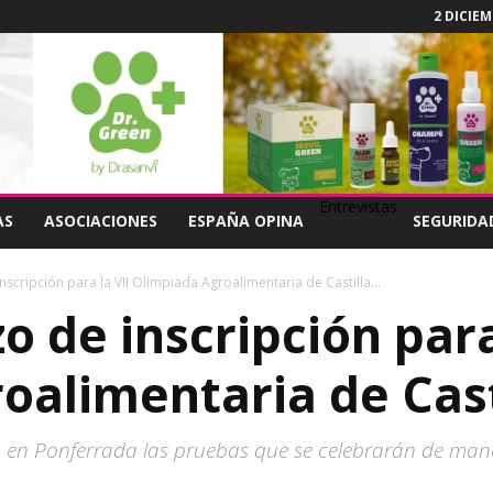
2 DICIEM
Entrevistas
AS
ASOCIACIONES
ESPAÑA OPINA
SEGURIDA
nscripción para la VII Olimpiada Agroalimentaria de Castilla...
zo de inscripción para
oalimentaria de Cast
 en Ponferrada las pruebas que se celebrarán de mane