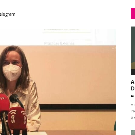
elegram
L
A
D
Ai
A 
in
a 