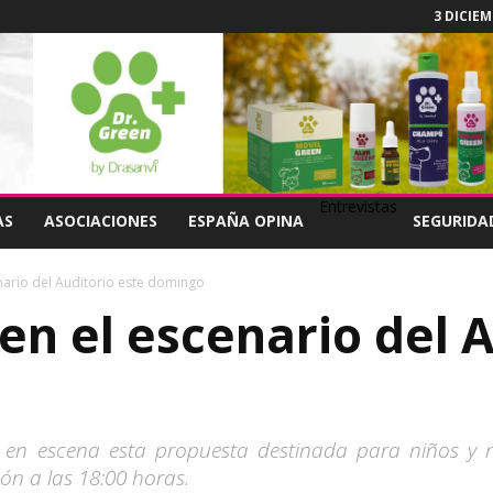
3 DICIEM
Entrevistas
AS
ASOCIACIONES
ESPAÑA OPINA
SEGURIDA
enario del Auditorio este domingo
 en el escenario del 
 en escena esta propuesta destinada para niños y n
ón a las 18:00 horas.