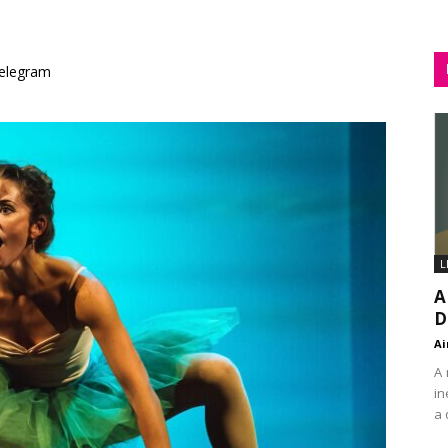
elegram
L
A
D
Ai
A 
in
a 