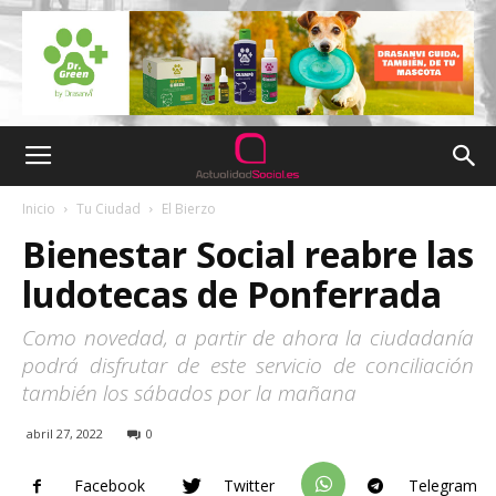
Inicio
Tu Ciudad
El Bierzo
Bienestar Social reabre las
ludotecas de Ponferrada
Como novedad, a partir de ahora la ciudadanía
podrá disfrutar de este servicio de conciliación
también los sábados por la mañana
abril 27, 2022
0
Facebook
Twitter
Telegram