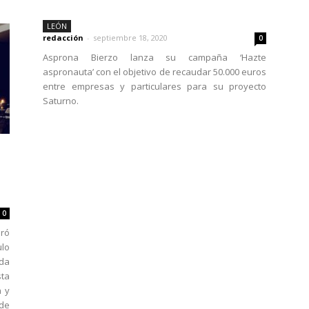
LEÓN
redacción
-
septiembre 18, 2020
0
Asprona Bierzo lanza su campaña ‘Hazte
aspronauta’ con el objetivo de recaudar 50.000 euros
entre empresas y particulares para su proyecto
Saturno.
0
bró
ulo
ada
sta
n y
 de