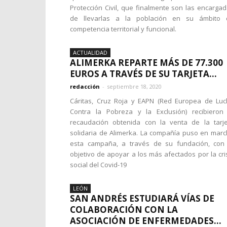
Protección Civil, que finalmente son las encarga
de llevarlas a la población en su ámbito 
competencia territorial y funcional.
ACTUALIDAD
ALIMERKA REPARTE MÁS DE 77.300
EUROS A TRAVÉS DE SU TARJETA...
redacción
-
septiembre 18, 2020
Cáritas, Cruz Roja y EAPN (Red Europea de Lu
Contra la Pobreza y la Exclusión) recibieron
recaudación obtenida con la venta de la tarj
solidaria de Alimerka. La compañía puso en mar
esta campaña, a través de su fundación, con 
objetivo de apoyar a los más afectados por la cri
social del Covid-19
LEÓN
SAN ANDRÉS ESTUDIARÁ VÍAS DE
COLABORACIÓN CON LA
ASOCIACIÓN DE ENFERMEDADES...