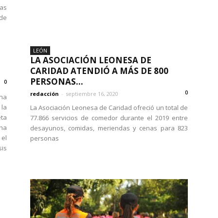
das
de
LEÓN
LA ASOCIACIÓN LEONESA DE
CARIDAD ATENDIÓ A MÁS DE 800
PERSONAS...
0
0
redacción
-
septiembre 16, 2020
cha
 la
La Asociación Leonesa de Caridad ofreció un total de
eta
77.866 servicios de comedor durante el 2019 entre
cha
desayunos, comidas, meriendas y cenas para 823
el
personas
sis