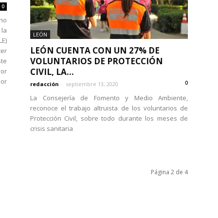
0
ino
la
LEÓN
LE)
LEÓN CUENTA CON UN 27% DE
cer
VOLUNTARIOS DE PROTECCIÓN
ste
CIVIL, LA...
or
por
0
redacción
-
septiembre 13, 2020
La Consejería de Fomento y Medio Ambiente,
reconoce el trabajo altruista de los voluntarios de
Protección Civil, sobre todo durante los meses de
crisis sanitaria
Página 2 de 4