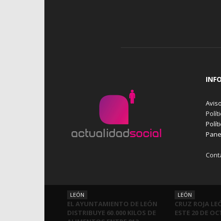
INF
Aviso
Polít
Polít
Pane
Cont
LEÓN
LEÓN
EL AYUNTAMIENTO DE LEÓN
CRUZ ROJA LE
DISTRIBUYE 60.000 KILOS DE
ESTE 20 DE O