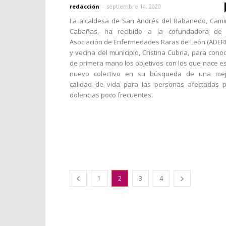
redacción
-
septiembre 14, 2020
La alcaldesa de San Andrés del Rabanedo, Cam
Cabañas, ha recibido a la cofundadora de 
Asociación de Enfermedades Raras de León (ADER
y vecina del municipio, Cristina Cubria, para cono
de primera mano los objetivos con los que nace e
nuevo colectivo en su búsqueda de una mej
calidad de vida para las personas afectadas 
dolencias poco frecuentes.
1
2
3
4