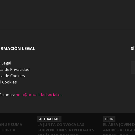
ORMACIÓN LEGAL
S
 Legal
ica de Privacidad
ica de Cookies
l Cookies
áctanos:
hola@actualidadsocial.es
ACTUALIDAD
LEÓN
ÓN SE SUMA
LA JUNTA CONVOCA LAS
EL ÁREA JOVEN 
CTUBRE A…
SUBVENCIONES A ENTIDADES
ANDRÉS ACOGE 