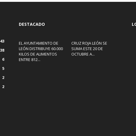
DESTACADO
L
43
EL AYUNTAMIENTO DE
CRUZ ROJA LEÓN SE
LEÓN DISTRIBUYE 60.000
SUMA ESTE 20 DE
38
KILOS DE ALIMENTOS
OCTUBRE A...
6
ENTRE 812...
5
2
2