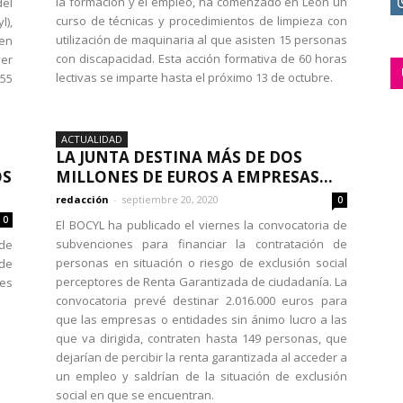
la formación y el empleo, ha comenzado en León un
del
curso de técnicas y procedimientos de limpieza con
l),
utilización de maquinaria al que asisten 15 personas
en
con discapacidad. Esta acción formativa de 60 horas
ver
lectivas se imparte hasta el próximo 13 de octubre.
 55
ACTUALIDAD
LA JUNTA DESTINA MÁS DE DOS
OS
MILLONES DE EUROS A EMPRESAS...
redacción
-
septiembre 20, 2020
0
0
El BOCYL ha publicado el viernes la convocatoria de
subvenciones para financiar la contratación de
de
personas en situación o riesgo de exclusión social
 de
perceptores de Renta Garantizada de ciudadanía. La
es
convocatoria prevé destinar 2.016.000 euros para
que las empresas o entidades sin ánimo lucro a las
que va dirigida, contraten hasta 149 personas, que
dejarían de percibir la renta garantizada al acceder a
un empleo y saldrían de la situación de exclusión
social en que se encuentran.