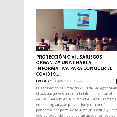
LEÓN
PROTECCIÓN CIVIL SARIEGOS
ORGANIZA UNA CHARLA
INFORMATIVA PARA CONOCER EL
COVID19...
redacción
-
septiembre 18, 2020
La agrupación de Protección Civil de Sariegos cele
el pasado jueves una charla informativa con el tít
de 'La COVID-19 en el curso que viene', enmarc
en un programa de prevención y contención de e
pandemia por parte de la Junta de Castilla y Leó
que se extiende hasta las agrupaciones locales