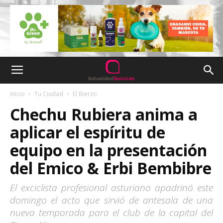
Inicio
Tu Ciudad
El Bierzo
Chechu Rubiera anima a
aplicar el espíritu de
equipo en la presentación
del Emico & Erbi Bembibre
El exciclista profesional asturiano apadrinó este
domingo el acto que sirvió de antesala de una
nueva temporada para el club de la capital del