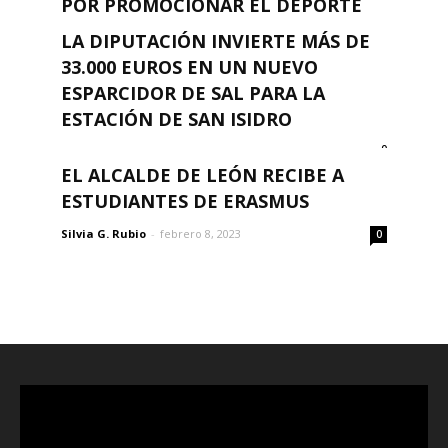
POR PROMOCIONAR EL DEPORTE
FEMENINO
LA DIPUTACIÓN INVIERTE MÁS DE
0
33.000 EUROS EN UN NUEVO
Silvia G. Rubio
-
febrero 8, 2023
ESPARCIDOR DE SAL PARA LA
ESTACIÓN DE SAN ISIDRO
0
Silvia G. Rubio
-
febrero 8, 2023
EL ALCALDE DE LEÓN RECIBE A
ESTUDIANTES DE ERASMUS
Silvia G. Rubio
-
febrero 8, 2023
0