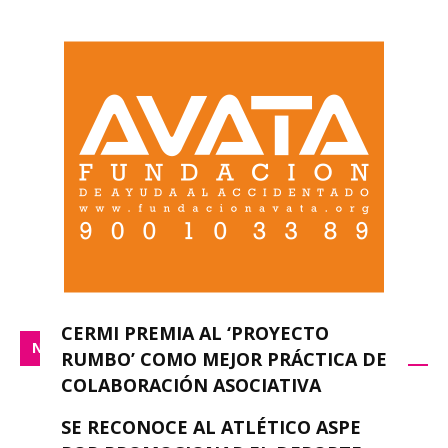
CERMI PREMIA AL ‘PROYECTO
NACIONAL
RUMBO’ COMO MEJOR PRÁCTICA DE
COLABORACIÓN ASOCIATIVA
Silvia G. Rubio
-
febrero 8, 2023
0
SE RECONOCE AL ATLÉTICO ASPE