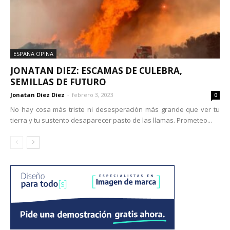
ESPAÑA OPINA
JONATAN DIEZ: ESCAMAS DE CULEBRA,
SEMILLAS DE FUTURO
Jonatan Diez Diez
-
febrero 3, 2023
0
No hay cosa más triste ni desesperación más grande que ver tu
tierra y tu sustento desaparecer pasto de las llamas. Prometeo...