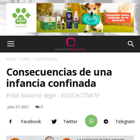
Inicio
León
León Opina
Consecuencias de una
infancia confinada
Erika Navarro Vega - EDUCACTÍVATE
julio 27, 2021
0
Facebook
Twitter
Telegram