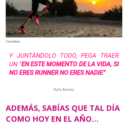
Corredora
Y JUNTÁNDOLO TODO, PEGA TRAER
UN “
EN ESTE MOMENTO DE LA VIDA, SI
NO ERES RUNNER NO ERES NADIE”
Rafa Alonso
ADEMÁS, SABÍAS QUE TAL DÍA
COMO HOY EN EL AÑO…