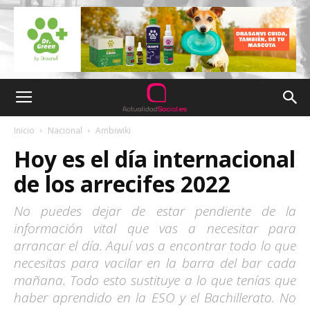
Inicio
Nacional
Ambiwiki
Hoy es el día internacional
de los arrecifes 2022
No puedes dejar de estar pendiente de la
información vital que vas a necesitar para
arrancar el día. Aquí vas a encontrar todo lo que
necesitas para vacilar en la barra del bar cada
mañana. Todo esto sustituye a lo que tenías que
haber aprendido en la ESO y el Bachillerato. No